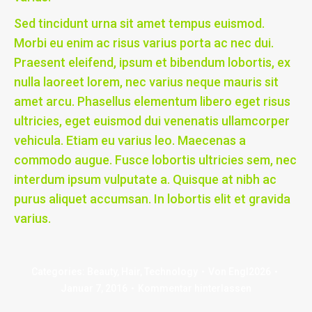
Sed tincidunt urna sit amet tempus euismod.
Morbi eu enim ac risus varius porta ac nec dui.
Praesent eleifend, ipsum et bibendum lobortis, ex
nulla laoreet lorem, nec varius neque mauris sit
amet arcu. Phasellus elementum libero eget risus
ultricies, eget euismod dui venenatis ullamcorper
vehicula. Etiam eu varius leo. Maecenas a
commodo augue. Fusce lobortis ultricies sem, nec
interdum ipsum vulputate a. Quisque at nibh ac
purus aliquet accumsan. In lobortis elit et gravida
varius.
Categories:
Beauty
,
Hair
,
Technology
Von
Engl2026
Januar 7, 2016
Kommentar hinterlassen