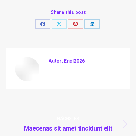
Share this post
Teilen
Teilen
Teilen
Teilen
auf
auf
auf
auf
Facebook
X
Pinterest
LinkedIn
Autor:
Engl2026
Kommentarnavigation
NÄCHSTES
Nächster
Maecenas sit amet tincidunt elit