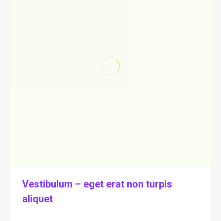
Vestibulum – eget erat non turpis
aliquet
Beauty
Von
Engl2026
März 25, 2017